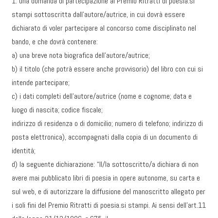
1. una domanda di partecipazione al Premio Ritratti di poesia.si
stampi sottoscritta dall’autore/autrice, in cui dovrà essere
dichiarato di voler partecipare al concorso come disciplinato nel
bando, e che dovrà contenere:
a) una breve nota biografica dell’autore/autrice;
b) il titolo (che potrà essere anche provvisorio) del libro con cui si
intende partecipare;
c) i dati completi dell’autore/autrice (nome e cognome; data e
luogo di nascita; codice fiscale;
indirizzo di residenza o di domicilio; numero di telefono; indirizzo di
posta elettronica), accompagnati dalla copia di un documento di
identità;
d) la seguente dichiarazione: “Il/la sottoscritto/a dichiara di non
avere mai pubblicato libri di poesia in opere autonome, su carta e
sul web, e di autorizzare la diffusione del manoscritto allegato per
i soli fini del Premio Ritratti di poesia.si stampi. Ai sensi dell’art.11