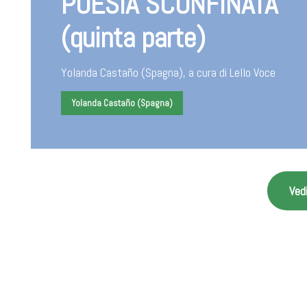
POESIA SCONFINATA
(quinta parte)
Yolanda Castaño (Spagna), a cura di Lello Voce
Yolanda Castaño (Spagna)
Vedi