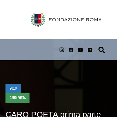
2019
CARO POETA
CARO POETA prima parte