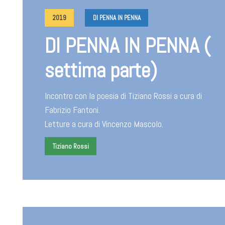
2019
DI PENNA IN PENNA
DI PENNA IN PENNA (
settima parte)
Incontro con la poesia di Tiziano Rossi a cura di
Fabrizio Fantoni.
Letture a cura di Vincenzo Mascolo.
Tiziano Rossi