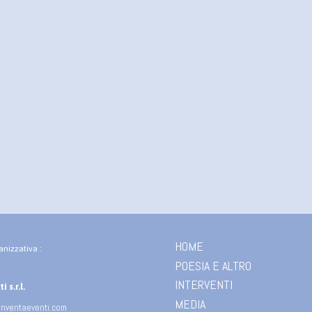
HOME
anizzativa :
POESIA E ALTRO
INTERVENTI
 s.r.l.
MEDIA
inventaeventi.com