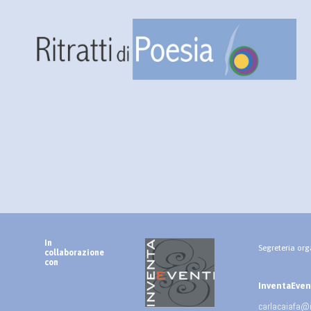
In
Segreteria org
collaborazione
con
InventaEventi
carlacaiafa@