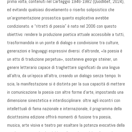
prima volta, contenuti nel Carteggio 1946-1982 (Quodlibet, 2024),
ed evitando qualsiasi disvelamento o riserbo solipsistico che
un’argomentazione prosastica quanto esplicativa avrebbe
condizionato. e “ritratti di poesia” è nato nel 2006 con questo
obiettivo: rendere la produzione poetica attuale accessibile a tutti,
trasformandola in un ponte di dialogo e condivisione tra culture,
generazioni e linguaggi espressivi diversi. d’altronde, «la poesia è
un atto di traduzione perpetua», sosteneva george steiner, un
genere letterario capace di traghettare significati da una lingua
all’altra, da un’epoca all’altra, creando un dialogo senza tempo. In
scia, la manifestazione si è distinta per la sua capacità di mettere
in comunicazione la poesia con altre forme d’arte, impostando una
dimensione sinestetica e interdisciplinare. oltre agli incontri con
intellettuali di fama nazionale e internazionale, il programma della
diciottesima edizione offrirà momenti di fusione tra poesia,
musica, arte visiva e teatro per esaltare la potenza evocativa della