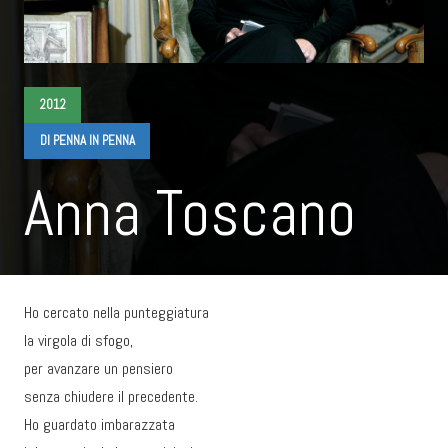
2012
DI PENNA IN PENNA
Anna Toscano
Ho cercato nella punteggiatura
la virgola di sfogo,
per avanzare un pensiero
senza chiudere il precedente.
Ho guardato imbarazzata