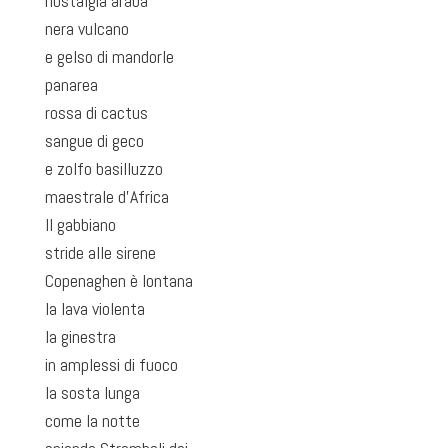
nostalgia araba
nera vulcano
e gelso di mandorle
panarea
rossa di cactus
sangue di geco
e zolfo basilluzzo
maestrale d’Africa
Il gabbiano
stride alle sirene
Copenaghen è lontana
la lava violenta
la ginestra
in amplessi di fuoco
la sosta lunga
come la notte