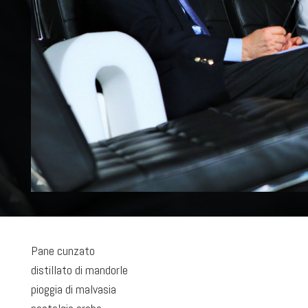
Pane cunzato
distillato di mandorle
pioggia di malvasia