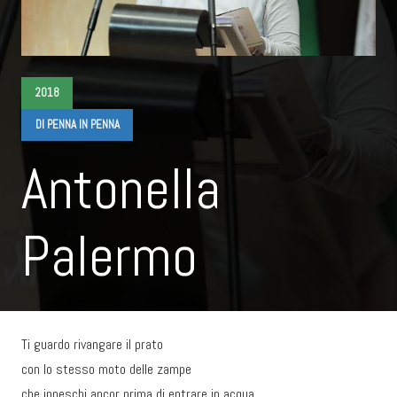
2018
DI PENNA IN PENNA
Antonella
Palermo
Ti guardo rivangare il prato
con lo stesso moto delle zampe
che inneschi ancor prima di entrare in acqua