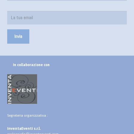
In collaborazione con
Segreteria organizzativa :
InventaEventi s.r.l.