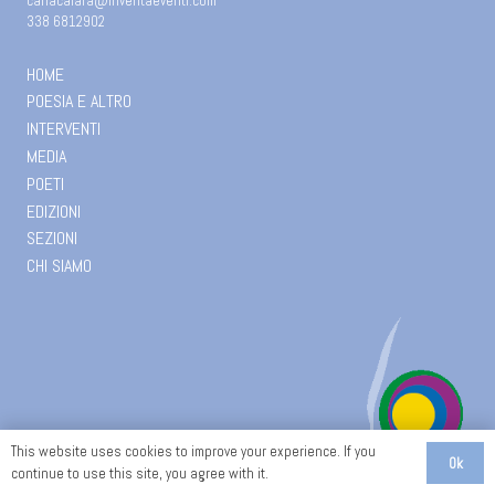
carlacaiafa@inventaeventi.com
338 6812902
HOME
POESIA E ALTRO
INTERVENTI
MEDIA
POETI
EDIZIONI
SEZIONI
CHI SIAMO
This website uses cookies to improve your experience. If you
Ok
continue to use this site, you agree with it.