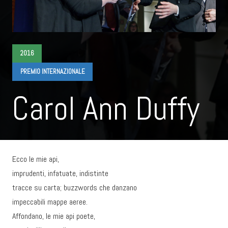
2016
PREMIO INTERNAZIONALE
Carol Ann Duffy
Ecco le mie api,
imprudenti, infatuate, indistinte
tracce su carta; buzzwords che danzano
impeccabili mappe aeree.
Affondano, le mie api poete,