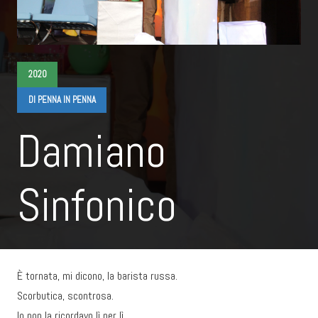
2020
DI PENNA IN PENNA
Damiano
Sinfonico
È tornata, mi dicono, la barista russa.
Scorbutica, scontrosa.
Io non la ricordavo lì per lì.