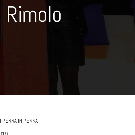
Rimolo
I PENNA IN PENNA
019