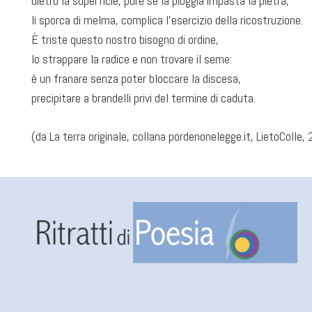
dietro la superficie, pure se la pioggia impasta la pietra,
li sporca di melma, complica l’esercizio della ricostruzione.
È triste questo nostro bisogno di ordine,
lo strappare la radice e non trovare il seme:
è un franare senza poter bloccare la discesa,
precipitare a brandelli privi del termine di caduta.
(da La terra originale, collana pordenonelegge.it, LietoColle,