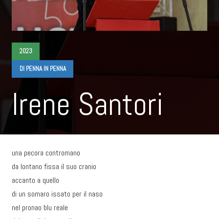
2023
DI PENNA IN PENNA
Irene Santori
una pecora contromano
da lontano fissa il suo cranio
accanto a quello
di un somaro issato per il naso
nel pronao blu reale