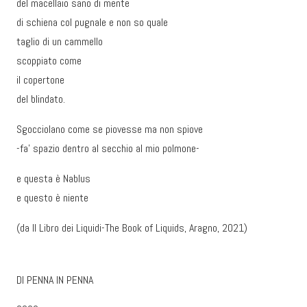
del macellaio sano di mente
di schiena col pugnale e non so quale
taglio di un cammello
scoppiato come
il copertone
del blindato.
Sgocciolano come se piovesse ma non spiove
-fa’ spazio dentro al secchio al mio polmone-
e questa è Nablus
e questo è niente
(da Il Libro dei Liquidi-The Book of Liquids, Aragno, 2021)
DI PENNA IN PENNA