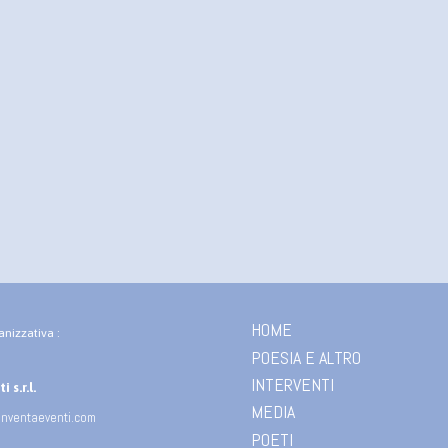
HOME
anizzativa :
POESIA E ALTRO
INTERVENTI
 s.r.l.
MEDIA
inventaeventi.com
POETI