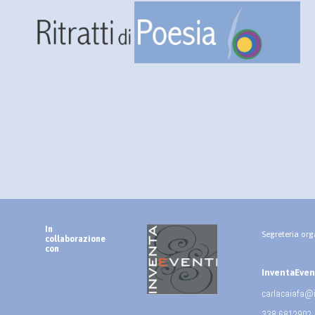
In
Segreteria org
collaborazione
con
InventaEventi
carlacaiafa@
338 6812902