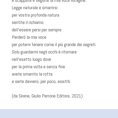
e scappate e seguite la mia voce voragine.
Legge naturale è smarrirsi
per vostra profonda natura
sentite il richiamo
dell’essere persi per sempre.
Perderò la mia voce
per potervi tenere come il più grande dei segreti.
Solo guardarmi negli occhi è ritornare
nell’esatto luogo dove
per la prima volta e senza fine
avete smarrito la rotta
e siete davvero, per poco, esistiti.
(da Sirene, Giulio Perrone Editore, 2021)