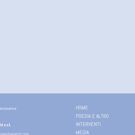
HOME
anizzativa :
POESIA E ALTRO
INTERVENTI
 s.r.l.
MEDIA
inventaeventi.com