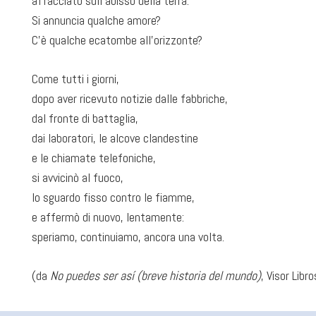
affacciato sull’abisso della terra.
Si annuncia qualche amore?
C’è qualche ecatombe all’orizzonte?
Come tutti i giorni,
dopo aver ricevuto notizie dalle fabbriche,
dal fronte di battaglia,
dai laboratori, le alcove clandestine
e le chiamate telefoniche,
si avvicinò al fuoco,
lo sguardo fisso contro le fiamme,
e affermò di nuovo, lentamente:
speriamo, continuiamo, ancora una volta.
(da
No puedes ser así (breve historia del mundo)
, Visor Libr