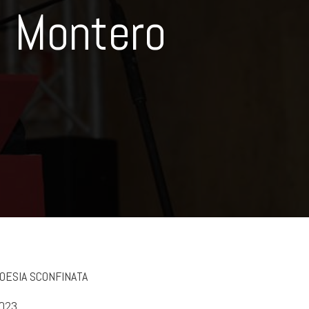
Montero
OESIA SCONFINATA
023