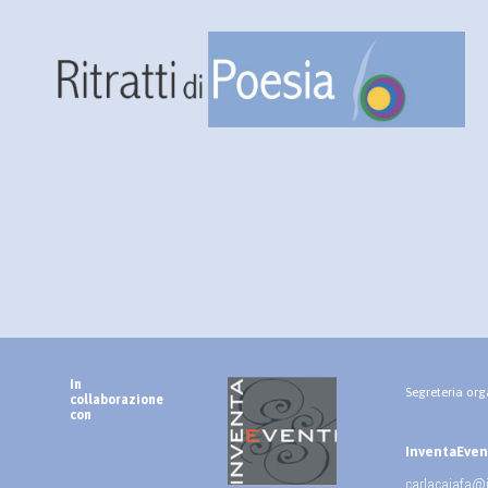
In
Segreteria org
collaborazione
con
InventaEventi
carlacaiafa@