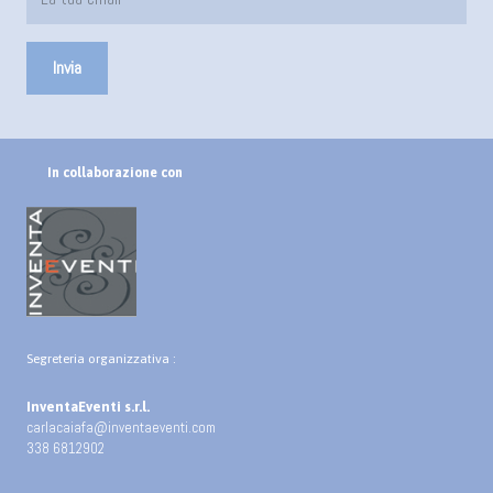
In collaborazione con
Segreteria organizzativa :
InventaEventi s.r.l.
carlacaiafa@inventaeventi.com
338 6812902