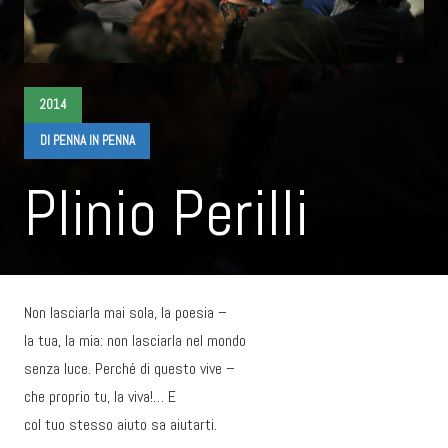
2014
DI PENNA IN PENNA
Plinio Perilli
Non lasciarla mai sola, la poesia –
la tua, la mia: non lasciarla nel mondo
senza luce. Perché di questo vive –
che proprio tu, la viva!… E
col tuo stesso aiuto sa aiutarti.