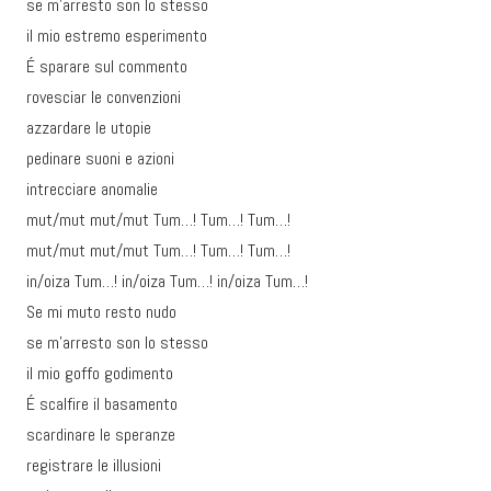
se m’arresto son lo stesso
il mio estremo esperimento
É sparare sul commento
rovesciar le convenzioni
azzardare le utopie
pedinare suoni e azioni
intrecciare anomalie
mut/mut mut/mut Tum…! Tum…! Tum…!
mut/mut mut/mut Tum…! Tum…! Tum…!
in/oiza Tum…! in/oiza Tum…! in/oiza Tum…!
Se mi muto resto nudo
se m’arresto son lo stesso
il mio goffo godimento
É scalfire il basamento
scardinare le speranze
registrare le illusioni