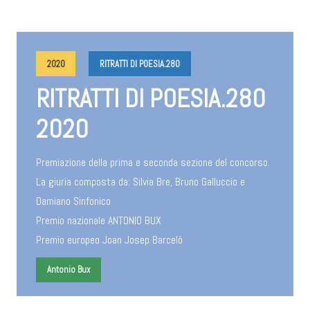
2020
RITRATTI DI POESIA.280
RITRATTI DI POESIA.280
2020
Premiazione della prima e seconda sezione del concorso.
La giuria composta da: Silvia Bre, Bruno Galluccio e
Damiano Sinfonico
Premio nazionale ANTONIO BUX
Premio europeo Joan Josep Barcelò
Antonio Bux