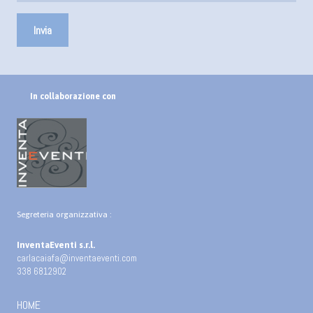
In collaborazione con
Segreteria organizzativa :
InventaEventi s.r.l.
carlacaiafa@inventaeventi.com
338 6812902
HOME