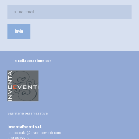
In collaborazione con
Segreteria organizzativa :
InventaEventi s.r.l.
carlacaiafa@inventaeventi.com
338 6812902