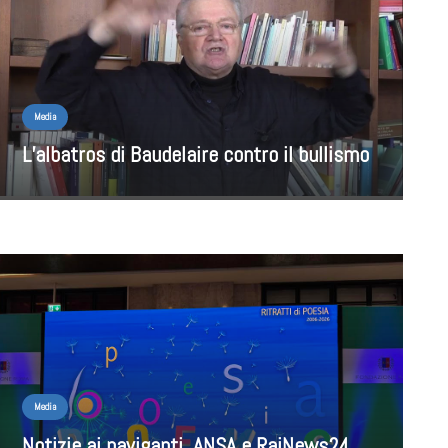
Media
L’albatros di Baudelaire contro il bullismo
Media
Notizie ai naviganti. ANSA e RaiNews24