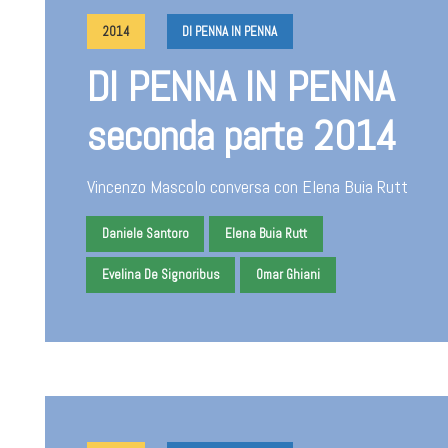
2014
DI PENNA IN PENNA
DI PENNA IN PENNA
seconda parte 2014
Vincenzo Mascolo conversa con Elena Buia Rutt
Daniele Santoro
Elena Buia Rutt
Evelina De Signoribus
Omar Ghiani