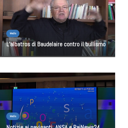
Media
L’albatros di Baudelaire contro il bullismo
Media
Notizie ai naviganti. ANSA e RaiNews24