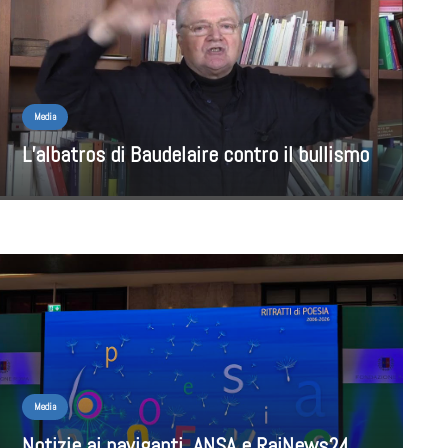
Media
L’albatros di Baudelaire contro il bullismo
Media
Notizie ai naviganti. ANSA e RaiNews24