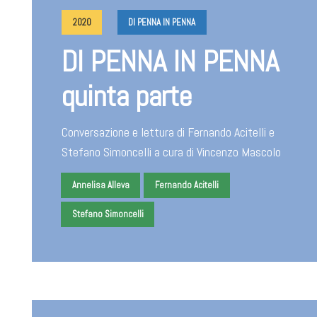
2020
DI PENNA IN PENNA
DI PENNA IN PENNA
quinta parte
Conversazione e lettura di Fernando Acitelli e
Stefano Simoncelli a cura di Vincenzo Mascolo
Annelisa Alleva
Fernando Acitelli
Stefano Simoncelli