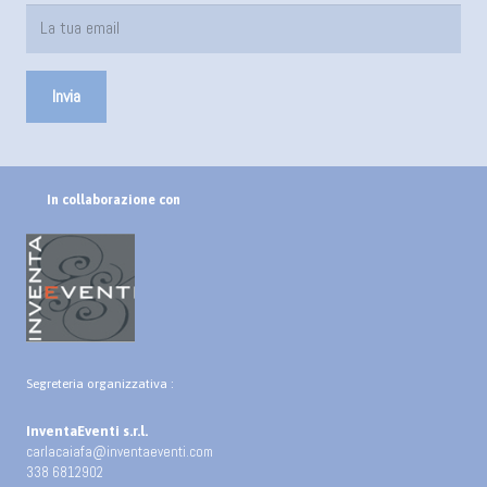
In collaborazione con
Segreteria organizzativa :
InventaEventi s.r.l.
carlacaiafa@inventaeventi.com
338 6812902