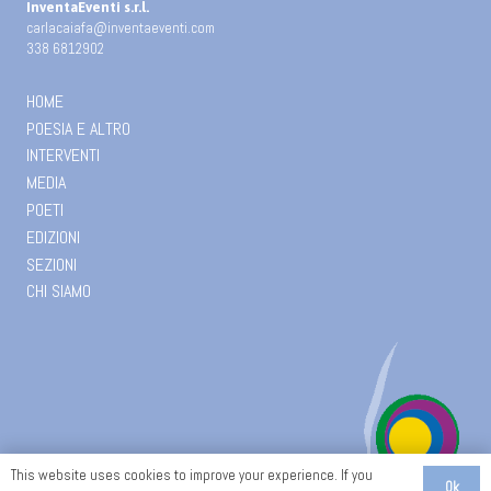
InventaEventi s.r.l.
carlacaiafa@inventaeventi.com
338 6812902
HOME
POESIA E ALTRO
INTERVENTI
MEDIA
POETI
EDIZIONI
SEZIONI
CHI SIAMO
This website uses cookies to improve your experience. If you
Ok