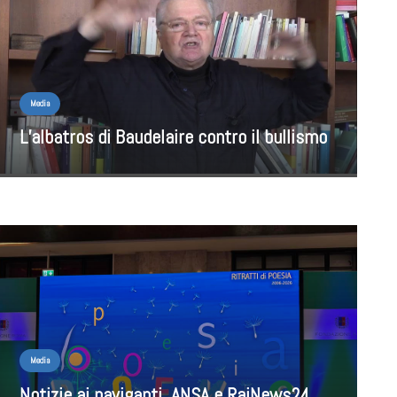
Media
L’albatros di Baudelaire contro il bullismo
Media
Notizie ai naviganti. ANSA e RaiNews24