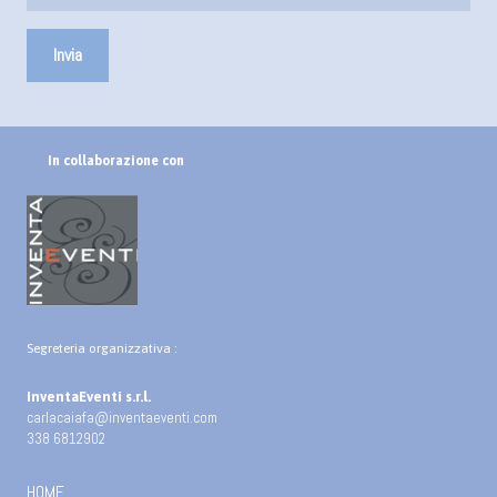
In collaborazione con
Segreteria organizzativa :
InventaEventi s.r.l.
carlacaiafa@inventaeventi.com
338 6812902
HOME