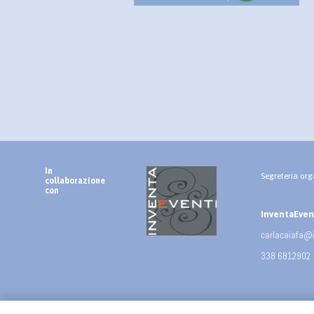
In
Segreteria org
collaborazione
con
InventaEventi
carlacaiafa@
338 6812902