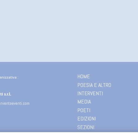
HOME
anizzativa :
POESIA E ALTRO
INTERVENTI
 s.r.l.
MEDIA
inventaeventi.com
POETI
EDIZIONI
SEZIONI
CHI SIAMO