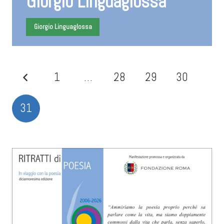
Giorgio Linguaglossa
Giorgio Linguaglossa
1
…
28
29
30
31