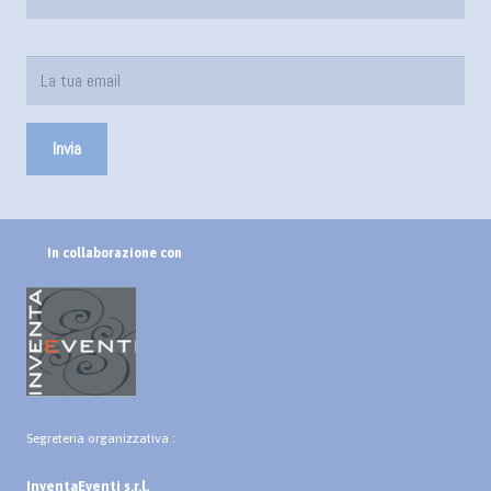
In collaborazione con
Segreteria organizzativa :
InventaEventi s.r.l.