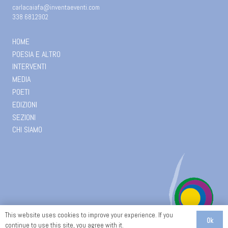
carlacaiafa@inventaeventi.com
338 6812902
HOME
POESIA E ALTRO
INTERVENTI
MEDIA
POETI
EDIZIONI
SEZIONI
CHI SIAMO
This website uses cookies to improve your experience. If you
Ok
continue to use this site, you agree with it.