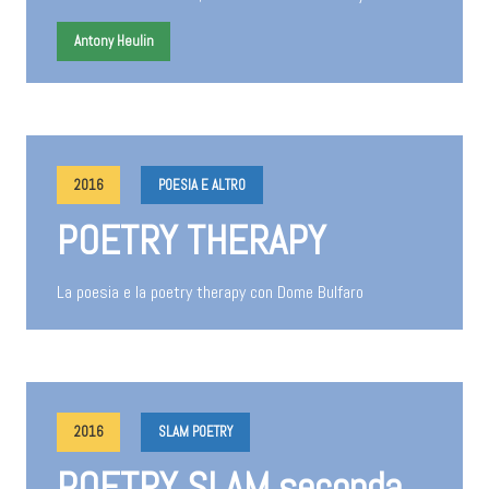
Antony Heulin
2016
POESIA E ALTRO
POETRY THERAPY
La poesia e la poetry therapy con Dome Bulfaro
2016
SLAM POETRY
POETRY SLAM seconda