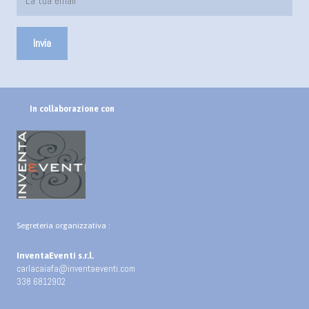
In collaborazione con
Segreteria organizzativa :
InventaEventi s.r.l.
carlacaiafa@inventaeventi.com
338 6812902