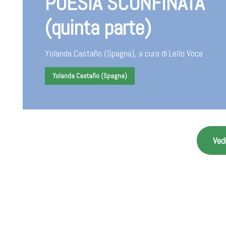
POESIA SCONFINATA
(quinta parte)
Yolanda Castaño (Spagna), a cura di Lello Voce
Yolanda Castaño (Spagna)
Vedi