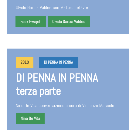
Olvido Garcia Valdes con Matteo Lefèvre
Faek Hwajeh
Olvido Garcia Valdes
2013
DI PENNA IN PENNA
DI PENNA IN PENNA
terza parte
Nino De Vita conversazione a cura di Vincenzo Mascolo
Nino De Vita