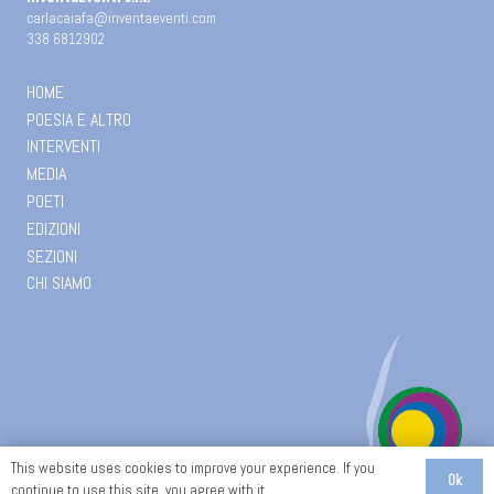
carlacaiafa@inventaeventi.com
338 6812902
HOME
POESIA E ALTRO
INTERVENTI
MEDIA
POETI
EDIZIONI
SEZIONI
CHI SIAMO
This website uses cookies to improve your experience. If you
Ok
continue to use this site, you agree with it.