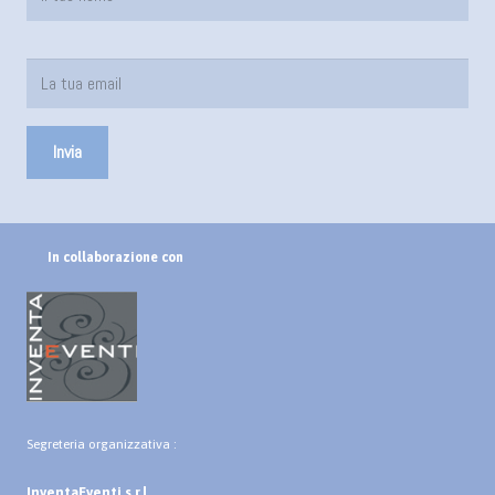
In collaborazione con
Segreteria organizzativa :
InventaEventi s.r.l.