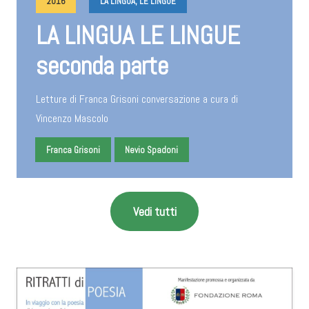
2016
LA LINGUA, LE LINGUE
LA LINGUA LE LINGUE
seconda parte
Letture di Franca Grisoni conversazione a cura di
Vincenzo Mascolo
Franca Grisoni
Nevio Spadoni
Vedi tutti