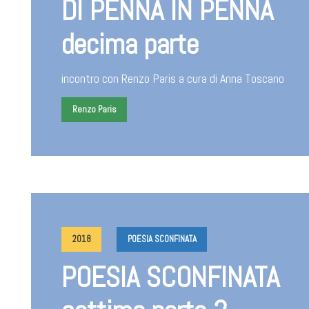
DI PENNA IN PENNA
decima parte
incontro con Renzo Paris a cura di Anna Toscano
Renzo Paris
2018
POESIA SCONFINATA
POESIA SCONFINATA