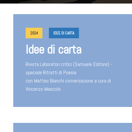
2024
IDEE DI CARTA
Idee di carta
Rivista Laboratori critici (Samuele Editore) -
speciale Ritratti di Poesia
con Matteo Bianchi conversazione a cura di
Vincenzo Mascolo