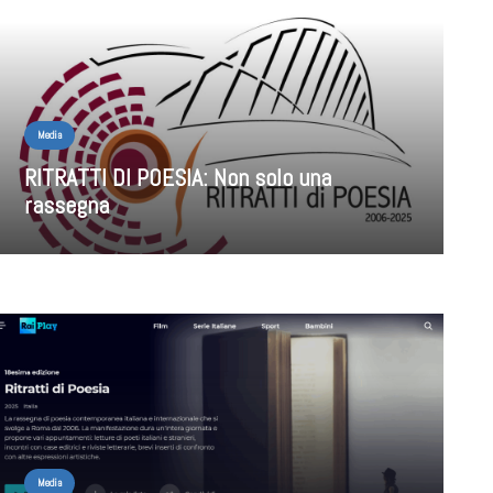
Media
RITRATTI DI POESIA: Non solo una
rassegna
Media