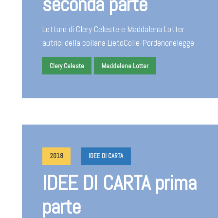
seconda parte
Letture di Clery Celeste e Maddalena Lotter
autrici della collana LietoColle-Pordenonelegge
Clery Celeste
Maddalena Lotter
2018
IDEE DI CARTA
IDEE DI CARTA prima
parte