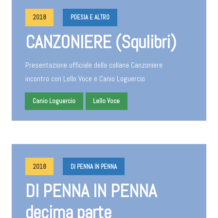
2018
POESIA E ALTRO
CANZONIERE (Squlibri)
Presentazione ufficiale della collana Canzoniere
incontro con Lello Voce e Canio Loguercio
Canio Loguercio
Lello Voce
2018
DI PENNA IN PENNA
DI PENNA IN PENNA
decima parte