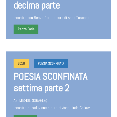
decima parte
incontro con Renzo Paris a cura di Anna Toscano
Renzo Paris
2018
POESIA SCONFINATA
POESIA SCONFINATA
settima parte 2
AGI MISHOL (ISRAELE)
incontro e traduzione a cura di Anna Linda Callow