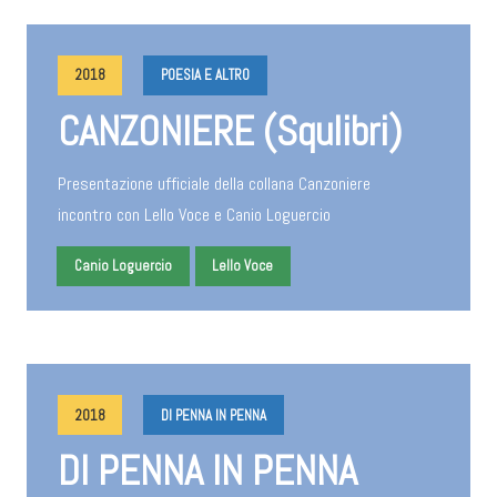
2018
POESIA E ALTRO
CANZONIERE (Squlibri)
Presentazione ufficiale della collana Canzoniere
incontro con Lello Voce e Canio Loguercio
Canio Loguercio
Lello Voce
2018
DI PENNA IN PENNA
DI PENNA IN PENNA