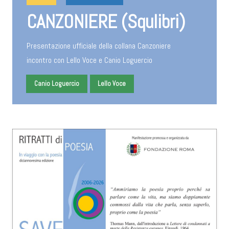
CANZONIERE (Squlibri)
Presentazione ufficiale della collana Canzoniere
incontro con Lello Voce e Canio Loguercio
Canio Loguercio
Lello Voce