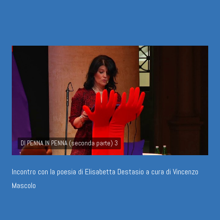
DI PENNA IN PENNA (seconda parte) 3
Incontro con la poesia di Elisabetta Destasio a cura di Vincenzo
Mascolo