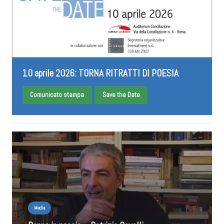
10 aprile 2026: TORNA RITRATTI DI POESIA
Comunicato stampa
Save the Date
Media