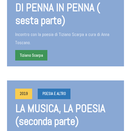
DI PENNA IN PENNA (
sesta parte)
Incontro con la poesia di Tiziano Scarpa a cura di Anna
Toscano.
Tiziano Scarpa
2019
POESIA E ALTRO
LA MUSICA, LA POESIA
(seconda parte)