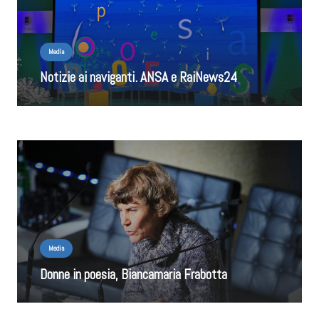
Media
Notizie ai naviganti. ANSA e RaiNews24
Media
Donne in poesia, Biancamaria Frabotta