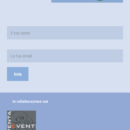
In collaborazione con