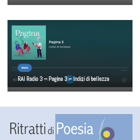
Media
RAI Radio 3 – Pagina 3 – Indizi di bellezza