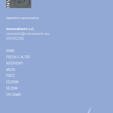
Segreteria organizzativa :
InventaEventi s.r.l.
carlacaiafa@inventaeventi.com
338 6812902
HOME
POESIA E ALTRO
INTERVENTI
MEDIA
POETI
EDIZIONI
SEZIONI
CHI SIAMO