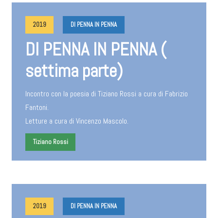
2019
DI PENNA IN PENNA
DI PENNA IN PENNA (
settima parte)
Incontro con la poesia di Tiziano Rossi a cura di Fabrizio
Fantoni.
Letture a cura di Vincenzo Mascolo.
Tiziano Rossi
2019
DI PENNA IN PENNA