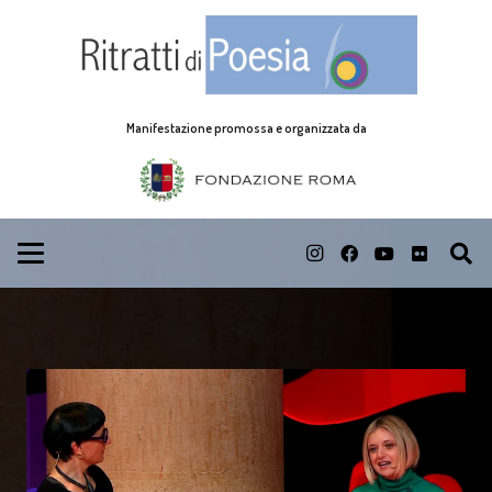
Manifestazione promossa e organizzata da