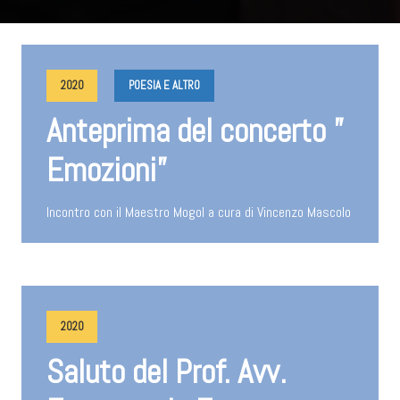
2020
POESIA E ALTRO
Anteprima del concerto ”
Emozioni”
Incontro con il Maestro Mogol a cura di Vincenzo Mascolo
2020
Saluto del Prof. Avv.