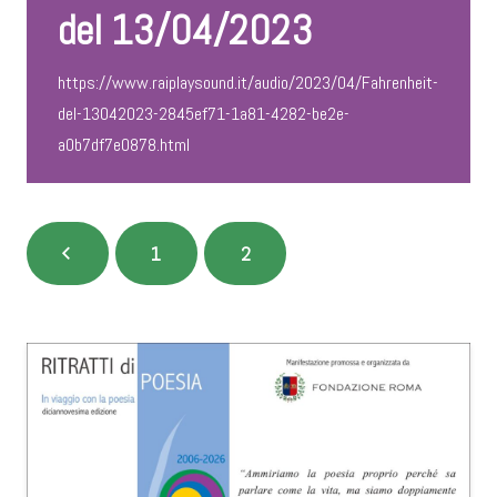
del 13/04/2023
https://www.raiplaysound.it/audio/2023/04/Fahrenheit-
del-13042023-2845ef71-1a81-4282-be2e-
a0b7df7e0878.html
1
2