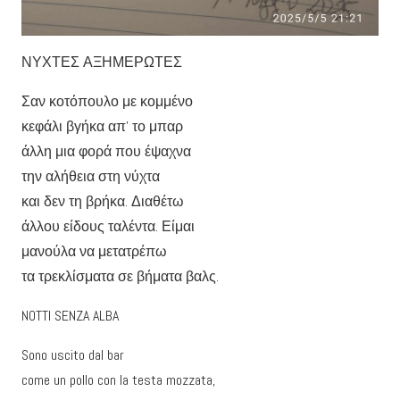
ΝΥΧΤΕΣ ΑΞΗΜΕΡΩΤΕΣ
Σαν κοτόπουλο με κομμένο
κεφάλι βγήκα απ’ το μπαρ
άλλη μια φορά που έψαχνα
την αλήθεια στη νύχτα
και δεν τη βρήκα. Διαθέτω
άλλου είδους ταλέντα. Είμαι
μανούλα να μετατρέπω
τα τρεκλίσματα σε βήματα βαλς.
NOTTI SENZA ALBA
Sono uscito dal bar
come un pollo con la testa mozzata,