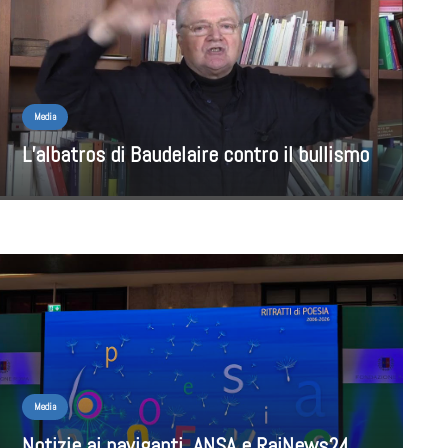
Media
L’albatros di Baudelaire contro il bullismo
Media
Notizie ai naviganti. ANSA e RaiNews24