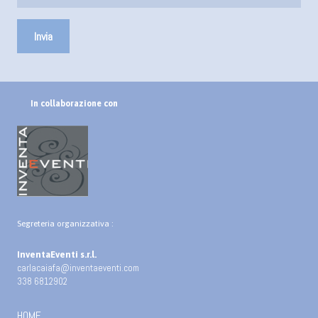
In collaborazione con
Segreteria organizzativa :
InventaEventi s.r.l.
carlacaiafa@inventaeventi.com
338 6812902
HOME