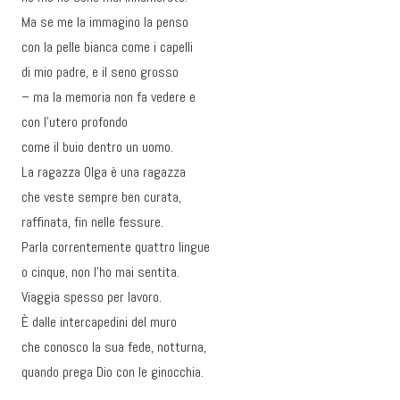
Ma se me la immagino la penso
con la pelle bianca come i capelli
di mio padre, e il seno grosso
– ma la memoria non fa vedere e
con l’utero profondo
come il buio dentro un uomo.
La ragazza Olga è una ragazza
che veste sempre ben curata,
raffinata, fin nelle fessure.
Parla correntemente quattro lingue
o cinque, non l’ho mai sentita.
Viaggia spesso per lavoro.
È dalle intercapedini del muro
che conosco la sua fede, notturna,
quando prega Dio con le ginocchia.