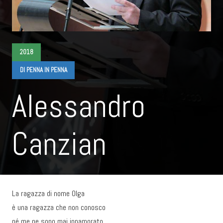
2018
DI PENNA IN PENNA
Alessandro
Canzian
La ragazza di nome Olga
è una ragazza che non conosco
né me ne sono mai innamorato.