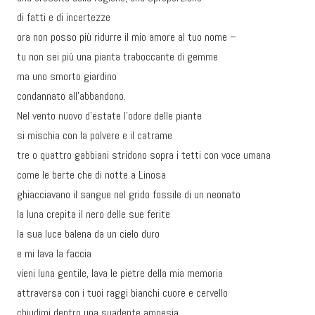
di fatti e di incertezze
ora non posso più ridurre il mio amore al tuo nome –
tu non sei più una pianta traboccante di gemme
ma uno smorto giardino
condannato all’abbandono.
Nel vento nuovo d’estate l’odore delle piante
si mischia con la polvere e il catrame
tre o quattro gabbiani stridono sopra i tetti con voce umana
come le berte che di notte a Linosa
ghiacciavano il sangue nel grido fossile di un neonato
la luna crepita il nero delle sue ferite
la sua luce balena da un cielo duro
e mi lava la faccia
vieni luna gentile, lava le pietre della mia memoria
attraversa con i tuoi raggi bianchi cuore e cervello
chiudimi dentro una suadente amnesia