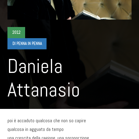
2012
DI PENNA IN PENNA
Daniela
Attanasio
poi è accaduto qualcosa che non so capire
qualcosa in agguato da tempo
una crescita della ragione, una sproporzione