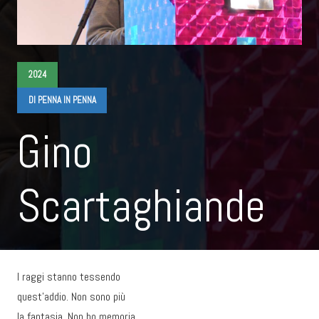
2024
DI PENNA IN PENNA
Gino
Scartaghiande
I raggi stanno tessendo
quest’addio. Non sono più
la fantasia. Non ho memoria