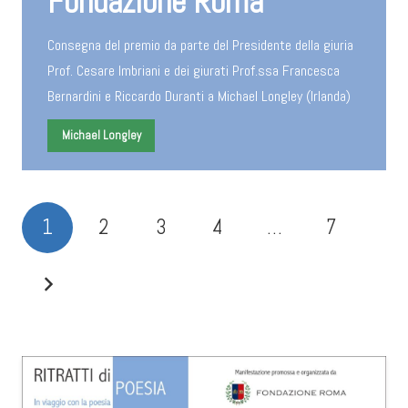
Fondazione Roma
Consegna del premio da parte del Presidente della giuria
Prof. Cesare Imbriani e dei giurati Prof.ssa Francesca
Bernardini e Riccardo Duranti a Michael Longley (Irlanda)
Michael Longley
1
2
3
4
…
7