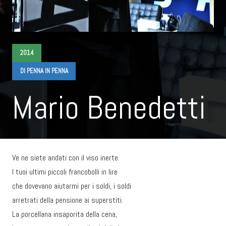
2014
DI PENNA IN PENNA
Mario Benedetti
Ve ne siete andati con il viso inerte.
I tuoi ultimi piccoli francobolli in lire
che dovevano aiutarmi per i soldi, i soldi
arretrati della pensione ai superstiti.
La porcellana insaporita della cena,