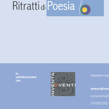
In
Segreteria org
collaborazione
con
InventaEventi
carlacaiafa@
338 6812902