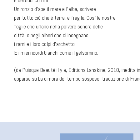
e dei suoi crimini.
Un ronzio d’ape il mare e l’alba, scrivere
per tutto ciò che è terra, e fragile. Così le nostre
foglie che urlano nella polvere sonora delle
città, o negli alberi che ci insegnano
i rami e i loro colpi d’archetto.
E i miei ricordi bianchi come il gelsomino.
(da Puisque Beauté il y a, Editions Lanskine, 2010, inedita in
apparsa su La dimora del tempo sospeso, traduzione di Fra