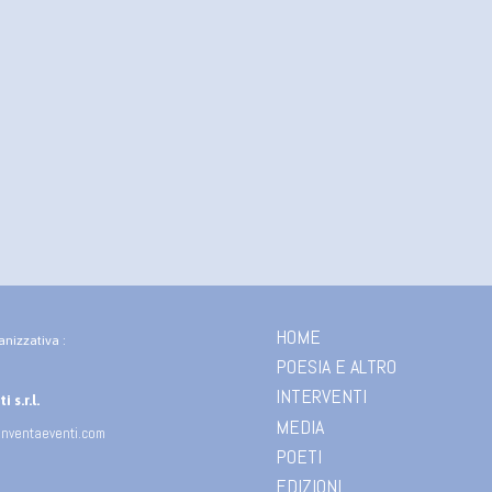
HOME
anizzativa :
POESIA E ALTRO
INTERVENTI
 s.r.l.
MEDIA
inventaeventi.com
POETI
EDIZIONI