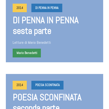
2014
DI PENNA IN PENNA
DI PENNA IN PENNA
sesta parte
Letture di Mario Benedetti
Mario Benedetti
2014
POESIA SCONFINATA
POESIA SCONFINATA
seconda parte